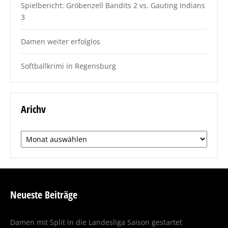
Spielbericht: Gröbenzell Bandits 2 vs. Gauting Indians
3
Damen weiter erfolglos
Softballkrimi in Regensburg
Arichv
Arichv
Neueste Beiträge
Damen mit Split in die Landesliga Saison gestartet