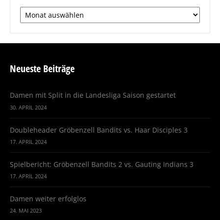
Arichv
Neueste Beiträge
Damen mit Split in die Landesliga Saison gestartet
30. APRIL 2024
Doubleheader Gröbenzell Bandits vs. Haar Disciples 3
17. APRIL 2024
Spielbericht: Gröbenzell Bandits 2 vs. Gauting Indians 3
17. APRIL 2024
Damen weiter erfolglos
24. MAI 2023