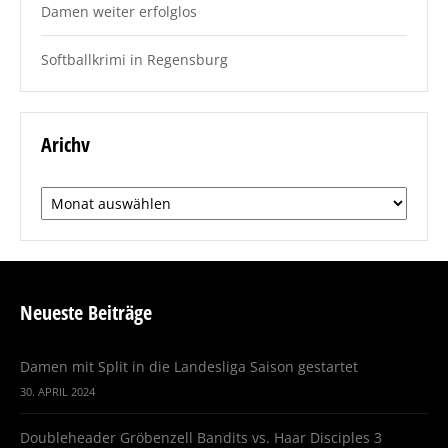
Damen weiter erfolglos
Softballkrimi in Regensburg
Arichv
Arichv
Neueste Beiträge
Damen mit Split in die Landesliga Saison gestartet
30. APRIL 2024
Doubleheader Gröbenzell Bandits vs. Haar Disciples 3