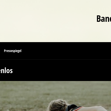
Band
Pressespiegel
enlos