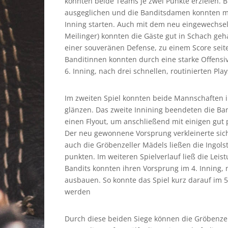
konnten beide Teams je zwei Punkte erzielen. Bi
ausgeglichen und die Banditsdamen konnten m
Inning starten. Auch mit dem neu eingewechselt
Meilinger) konnten die Gäste gut in Schach geh
einer souveränen Defense, zu einem Score seit
Banditinnen konnten durch eine starke Offensi
6. Inning, nach drei schnellen, routinierten Pla
Im zweiten Spiel konnten beide Mannschaften i
glänzen. Das zweite Innining beendeten die Ban
einen Flyout, um anschließend mit einigen gut p
Der neu gewonnene Vorsprung verkleinerte sich
auch die Gröbenzeller Mädels ließen die Ingols
punkten. Im weiteren Spielverlauf ließ die Lei
Bandits konnten ihren Vorsprung im 4. Inning, 
ausbauen. So konnte das Spiel kurz darauf im 5
werden
Durch diese beiden Siege können die Gröbenzel