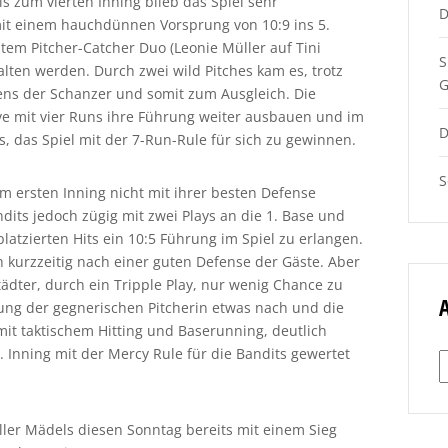
s zum vierten Inning blieb das Spiel sehr
D
it einem hauchdünnen Vorsprung von 10:9 ins 5.
em Pitcher-Catcher Duo (Leonie Müller auf Tini
S
alten werden. Durch zwei wild Pitches kam es, trotz
G
ens der Schanzer und somit zum Ausgleich. Die
ve mit vier Runs ihre Führung weiter ausbauen und im
D
ys, das Spiel mit der 7-Run-Rule für sich zu gewinnen.
S
m ersten Inning nicht mit ihrer besten Defense
dits jedoch zügig mit zwei Plays an die 1. Base und
latzierten Hits ein 10:5 Führung im Spiel zu erlangen.
 kurzzeitig nach einer guten Defense der Gäste. Aber
tädter, durch ein Tripple Play, nur wenig Chance zu
A
stung der gegnerischen Pitcherin etwas nach und die
mit taktischem Hitting und Baserunning, deutlich
. Inning mit der Mercy Rule für die Bandits gewertet
A
ler Mädels diesen Sonntag bereits mit einem Sieg