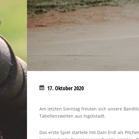
17. Oktober 2020
Am letzten Sonntag freuten sich unsere Bandit
Tabellenzweiten aus Ingolstadt.
Das erste Spiel startete mit Dani Erdl als Pitche