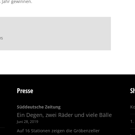
s Jahr gewinnen.
ws
Presse
S
Süddeutsche Zeitung
Ko
Ein Degen, zwei Räder und viele Bälle
1.
Juni 28, 2019
Auf 16 Stationen zeigen die Gröbenzeller