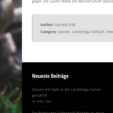
gegen die Laufer Wölfe die Meisterschaft diese
Author:
Daniela Erdl
Category:
Damen
,
Landesliga Softball
,
Ne
Neueste Beiträge
Damen mit Split in die Landesliga Saison
gestartet
30. APRIL 2024
Doubleheader Gröbenzell Bandits vs. Haar