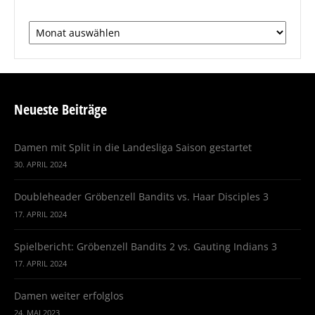
Arichv
Neueste Beiträge
Damen mit Split in die Landesliga Saison gestartet
30. APRIL 2024
Doubleheader Gröbenzell Bandits vs. Haar Disciples 3
17. APRIL 2024
Spielbericht: Gröbenzell Bandits 2 vs. Gauting Indians 3
17. APRIL 2024
Damen weiter erfolglos
24. MAI 2023