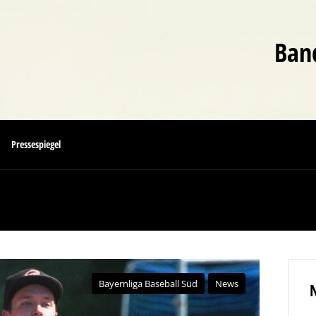
Band
Pressespiegel
Bayernliga Baseball Süd
News