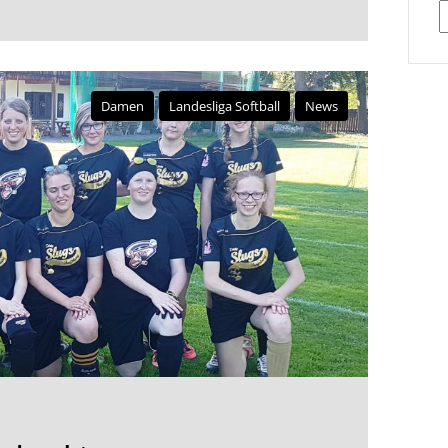
A
Damen
Landesliga Softball
News