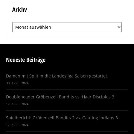
Arichv
Arichv
Neueste Beiträge
Damen mit Split in die Landesliga Saison gestartet
30. APRIL 2024
Doubleheader Gröbenzell Bandits vs. Haar Disciples 3
17. APRIL 2024
Spielbericht: Gröbenzell Bandits 2 vs. Gauting Indians 3
17. APRIL 2024